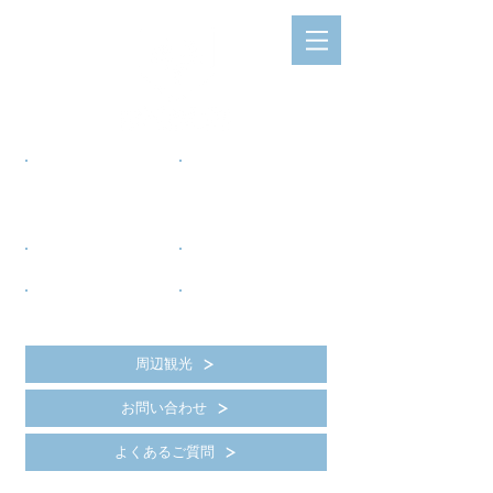
​
プラン
​
日付
から選ぶ
から選ぶ
Plan
Date
Book on
Book on
方案
日期
根據
訂房
根據
訂房
周辺観光
お問い合わせ
よくあるご質問