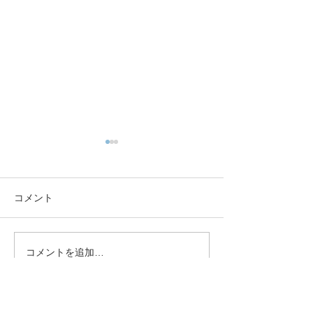
ご予約につきまして
‘24~25冬シー
約につきまして
お待たせ致しました。 本日よ
り、公式サイトよりご予約を
現在、諸事情によ
コメント
承ります。 24〜25シーズン
て、’24~25冬シ
も、多くのお客様とのご縁を
約は、直接メール
楽しみに、お待ち申し上げて
電話にてお受けし
コメントを追加…
おります。 よろしくお願い致
す。 なお、小さ
します！ なお、当館は一部改
で、不在のためお
修工事のため、冬季シーズン
け出来ない場合が