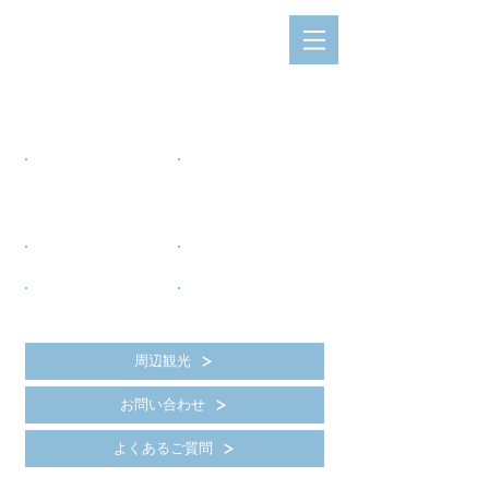
​
プラン
​
日付
から選ぶ
から選ぶ
Plan
Date
Book on
Book on
方案
日期
根據
訂房
根據
訂房
周辺観光
お問い合わせ
よくあるご質問