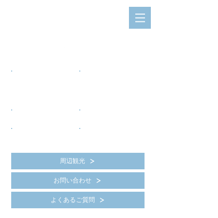
​
プラン
​
日付
から選ぶ
から選ぶ
Plan
Date
Book on
Book on
方案
日期
根據
訂房
根據
訂房
周辺観光
お問い合わせ
よくあるご質問